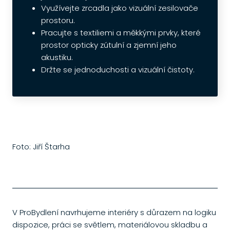
Využívejte zrcadla jako vizuální zesilovače
prostoru.
Pracujte s textiliemi a měkkými prvky, které
prostor opticky zútulní a zjemní jeho
akustiku.
Držte se jednoduchosti a vizuální čistoty.
Foto: Jiří Štarha
V ProBydlení navrhujeme interiéry s důrazem na logiku
dispozice, práci se světlem, materiálovou skladbu a