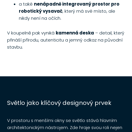
a také
nenápadně integrovaný prostor pro
robotický vysavač
, který má své místo, ale
nikdy není na očích.
V koupelně pak vyniká
kamenná deska
– detail, který
přináší přírodu, autenticitu a jemný odkaz na původní
stavbu.
Re
p
Světlo jako klíčový designový prvek
V prostoru s menšími okny se světlo stává hlavním
N
architektonickým nástrojem. Zde hraje svou roli nejen