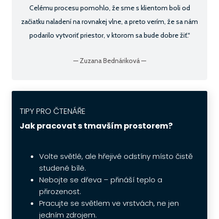
Celému procesu pomohlo, že sme s klientom boli od
začiatku naladení na rovnakej vlne, a preto verím, že sa nám
podarilo vytvoriť priestor, v ktorom sa bude dobre žiť.“
—
Zuzana Bednáriková
—
TIPY PRO ČTENÁŘE
Jak pracovat s tmavším prostorem?
Volte světlé, ale hřejivé odstíny místo čistě
studené bílé.
Nebojte se dřeva – přináší teplo a
přirozenost.
Pracujte se světlem ve vrstvách, ne jen
jedním zdrojem.