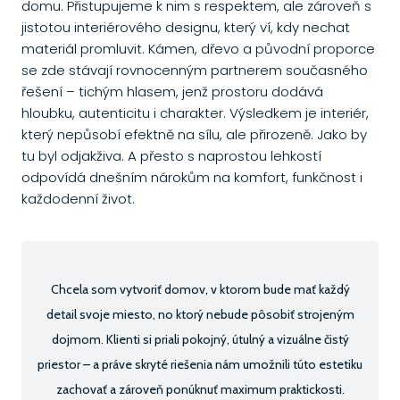
domu. Přistupujeme k nim s respektem, ale zároveň s
jistotou interiérového designu, který ví, kdy nechat
materiál promluvit. Kámen, dřevo a původní proporce
se zde stávají rovnocenným partnerem současného
řešení – tichým hlasem, jenž prostoru dodává
hloubku, autenticitu i charakter. Výsledkem je interiér,
který nepůsobí efektně na sílu, ale přirozeně. Jako by
tu byl odjakživa. A přesto s naprostou lehkostí
odpovídá dnešním nárokům na komfort, funkčnost i
každodenní život.
Chcela som vytvoriť domov, v ktorom bude mať každý
detail svoje miesto, no ktorý nebude pôsobiť strojeným
dojmom. Klienti si priali pokojný, útulný a vizuálne čistý
priestor – a práve skryté riešenia nám umožnili túto estetiku
zachovať a zároveň ponúknuť maximum praktickosti.