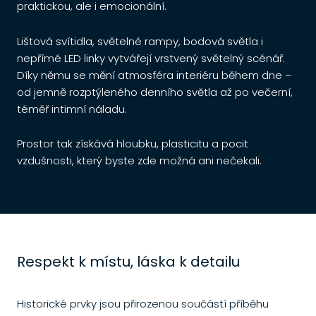
praktickou, ale i emocionální.
Lištová svítidla, světelné rampy, bodová světla i
nepřímé LED linky vytvářejí vrstvený světelný scénář.
p
Díky němu se mění atmosféra interiéru během dne –
d
od jemně rozptýleného denního světla až po večerní,
téměř intimní náladu.
Prostor tak získává hloubku, plasticitu a pocit
vzdušnosti, který byste zde možná ani nečekali.
Respekt k místu, láska k detailu
Historické prvky jsou přirozenou součástí příběhu