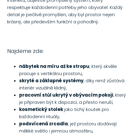
interiéru, objevíte promyšlený systém, který
respektuje každodenní potřeby jeho obyvatel. Každý
detail je pečlivě promyšlen, aby byl prostor nejen
krásný, ale především funkční a pohodlný.
Najdeme zde:
nábytek na míru až ke stropu
, který skvěle
pracuje s vertikálou prostoru,
skryté a záklapné systémy
, díky nimž zůstává
interiér vizuálně klidný,
pracovní stůl ukrytý v obývacím pokoji
, který
je připraven být k dispozici, a přesto neruší,
kosmetický stolek
jako tichý koutek pro
každodenní rituály,
podsvícená zrcadla
, jež prostoru dodávají
měkké světlo i jemnou atmosféru,